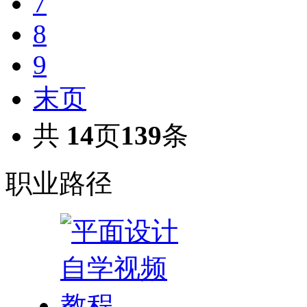
7
8
9
末页
共
14
页
139
条
职业路径