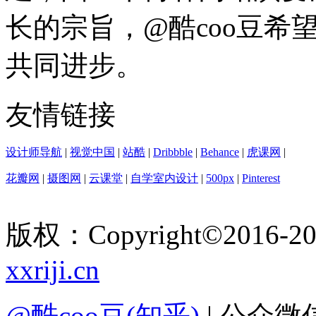
长的宗旨，@酷coo豆希
共同进步。
友情链接
设计师导航
|
视觉中国
|
站酷
|
Dribbble
|
Behance
|
虎课网
|
花瓣网
|
摄图网
|
云课堂
|
自学室内设计
|
500px
|
Pinterest
版权：Copyright
©
2016-
2
xxriji.cn
@酷coo豆(知乎)
| 公众微信号